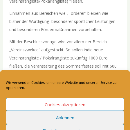
Vereinsrangliste/Pokalrangliste) fließen.
Einnahmen aus Bereichen wie „Förderer“ bleiben wie
bisher der Würdigung besonderer sportlicher Leistungen
und besonderen Fördermaßnahmen vorbehalten.
Mit der Beschlussvorlage wird vor allem der Bereich
„Vereinszwekce“ aufgestockt. So sollen indie neue
Vereinsrangliste / Pokalrangliste zukünftig 1000 Euro
fließen, die Veranstaltung des Sommerfestes soll mit 600
Euro bezuschusst werden.
Wir verwenden Cookies, um unsere Website und unseren Service zu
Aufgabe des Vorstandes ist es nun, vor dem Hintergrund
optimieren.
des Beschlusses vom 18.4.2019 die Jahresplanung voran
zu treiben.
Cookies akzeptieren
Zur Beschlussvorlage
Ablehnen