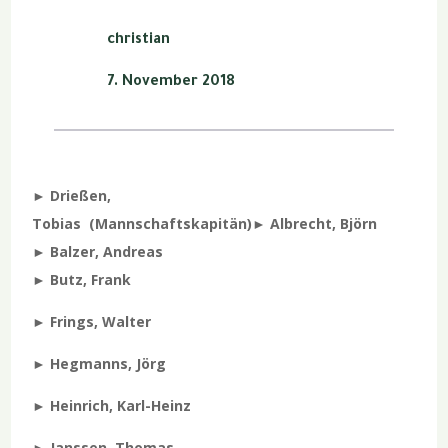
christian
7. November 2018
► Drießen,
Tobias
(Mannschaftskapitän)
► Albrecht, Björn
►
Balzer, Andreas
► Butz, Frank
► Frings, Walter
►
Hegmanns, Jörg
► Heinrich, Karl-Heinz
► Janssen, Thomas