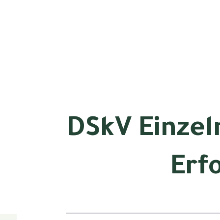
DSkV Einzel
Erf