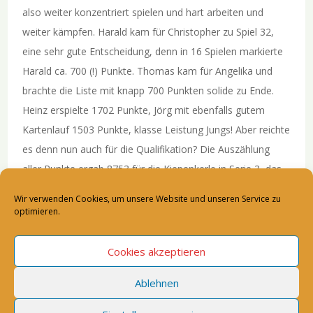
also weiter konzentriert spielen und hart arbeiten und
weiter kämpfen. Harald kam für Christopher zu Spiel 32,
eine sehr gute Entscheidung, denn in 16 Spielen markierte
Harald ca. 700 (!) Punkte. Thomas kam für Angelika und
brachte die Liste mit knapp 700 Punkten solide zu Ende.
Heinz erspielte 1702 Punkte, Jörg mit ebenfalls gutem
Kartenlauf 1503 Punkte, klasse Leistung Jungs! Aber reichte
es denn nun auch für die Qualifikation? Die Auszählung
aller Punkte ergab 8753 für die Kiepenkerle in Serie 3, das
muss doch eigentlich locker reichen!? Und ja es reichte
Wir verwenden Cookies, um unsere Website und unseren Service zu
tatsächlich auch, und sogar auch für Platz 1 nach 144 x 8
optimieren.
Spielen, aber es war mehr als knapp! Im Gesamtergebnis
holten wir mit 23.886 Punkten beinahe noch knapp den
Cookies akzeptieren
1000er Schnitt. Wie eng es dann tatsächlich war, zeigte
Ablehnen
auch die Gesamtwertung, in der Essen mit 23.526
unglücklicher Dritter wurde, der 5. war dagegen nur 842