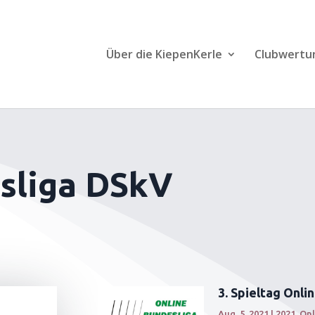
Über die KiepenKerle
Clubwertu
sliga DSkV
3. Spieltag Onlin
Aug. 5, 2021
|
2021
,
Onl